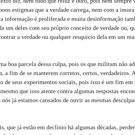
exto diz, nem tudo que reluz é ouro, pois nem sempre
ons estigmas que a verdade carrega, nem com a imoral
 informação é proliferada e muita desinformação tam
ada um deles com seu próprio conceito de verdade ou, 
ontrar a verdade ou qualquer resquício dela em um mar
uma boa parcela dessa culpa, pois os que militam não a
, a fim de se manterem corretos, certos, verdadeiros. A
so de seus experimentos sociais, pois isso é um fim em
 mesmo que isso atente contra algumas respostas enco
s nós já estamos cansados de ouvir as mesmas desculpas
ais, que já estão em declínio há algumas décadas, per