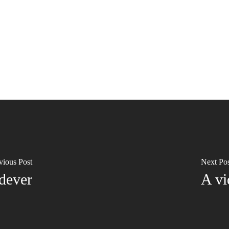
vious Post
Next Po
dever
A vi