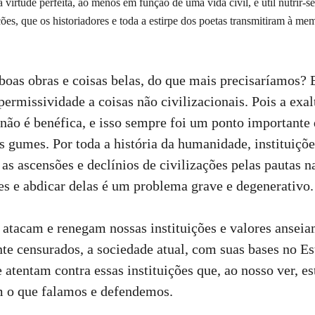
virtude perfeita, ao menos em função de uma vida civil, é útil nutrir-s
ões, que os historiadores e toda a estirpe dos poetas transmitiram à m
 boas obras e coisas belas, do que mais precisaríamos?
 permissividade a coisas não civilizacionais. Pois a e
 não é benéfica, e isso sempre foi um ponto importante 
 gumes. Por toda a história da humanidade, instituiçõe
as ascensões e declínios de civilizações pelas pautas n
es e abdicar delas é um problema grave e degenerativo.
atacam e renegam nossas instituições e valores anseia
e censurados, a sociedade atual, com suas bases no Es
atentam contra essas instituições que, ao nosso ver, est
m o que falamos e defendemos.