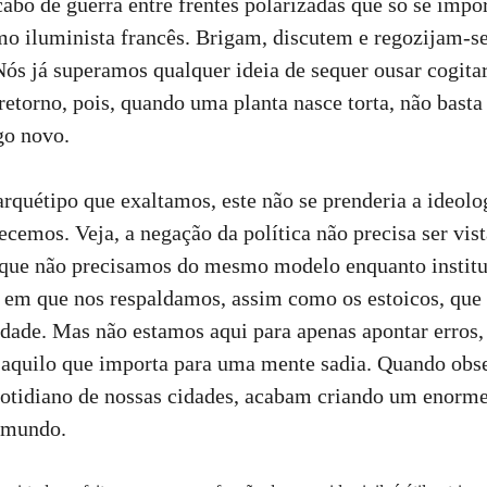
bo de guerra entre frentes polarizadas que só se imp
smo iluminista francês. Brigam, discutem e regozijam-s
Nós já superamos qualquer ideia de sequer ousar cogita
 retorno, pois, quando uma planta nasce torta, não basta 
lgo novo.
quétipo que exaltamos, este não se prenderia a ideol
cemos. Veja, a negação da política não precisa ser vi
 que não precisamos do mesmo modelo enquanto institu
go em que nos respaldamos, assim como os estoicos, qu
ade. Mas não estamos aqui para apenas apontar erros, 
o aquilo que importa para uma mente sadia. Quando ob
cotidiano de nossas cidades, acabam criando um enorme
o mundo.